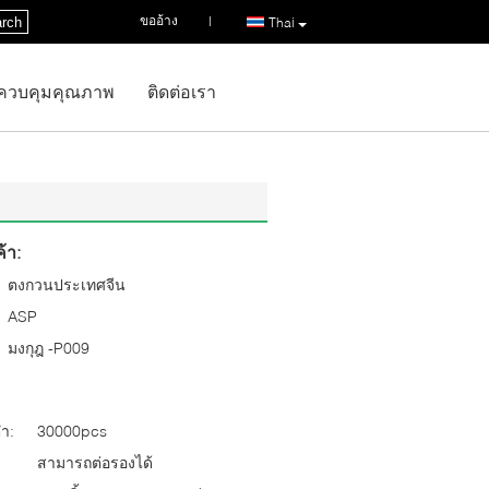
ขออ้าง
|
rch
Thai
ควบคุมคุณภาพ
ติดต่อเรา
้า:
ตงกวนประเทศจีน
ASP
มงกุฎ -P009
่ำ:
30000pcs
สามารถต่อรองได้