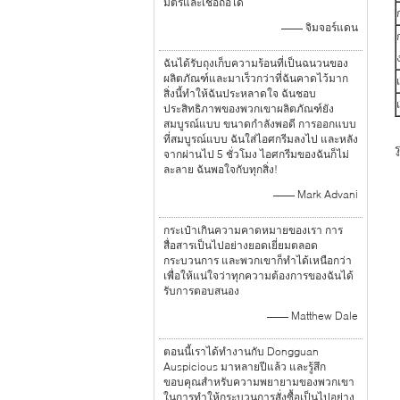
มิตรและเชื่อถือได้
—— จิมจอร์แดน
ฉันได้รับถุงเก็บความร้อนที่เป็นฉนวนของ
ผลิตภัณฑ์และมาเร็วกว่าที่ฉันคาดไว้มาก
สิ่งนี้ทำให้ฉันประหลาดใจ ฉันชอบ
ประสิทธิภาพของพวกเขาผลิตภัณฑ์ยัง
สมบูรณ์แบบ ขนาดกำลังพอดี การออกแบบ
ที่สมบูรณ์แบบ ฉันใส่ไอศกรีมลงไป และหลัง
ร
จากผ่านไป 5 ชั่วโมง ไอศกรีมของฉันก็ไม่
ละลาย ฉันพอใจกับทุกสิ่ง!
—— Mark Advani
กระเป๋าเกินความคาดหมายของเรา การ
สื่อสารเป็นไปอย่างยอดเยี่ยมตลอด
กระบวนการ และพวกเขาก็ทำได้เหนือกว่า
เพื่อให้แน่ใจว่าทุกความต้องการของฉันได้
รับการตอบสนอง
—— Matthew Dale
ตอนนี้เราได้ทำงานกับ Dongguan
Auspicious มาหลายปีแล้ว และรู้สึก
ขอบคุณสำหรับความพยายามของพวกเขา
ในการทำให้กระบวนการสั่งซื้อเป็นไปอย่าง