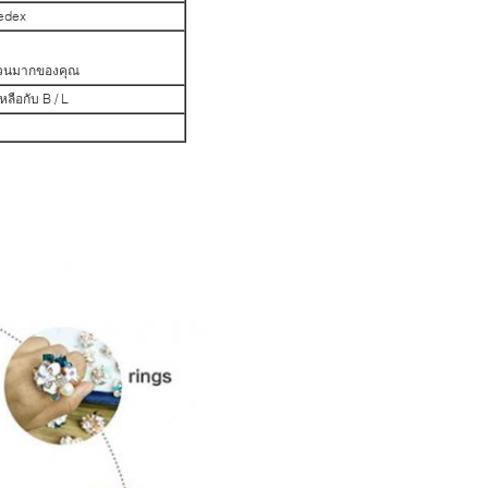
edex
ำนวนมากของคุณ
ลือกับ B / L