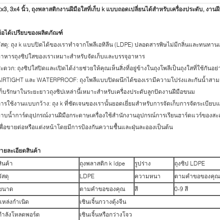
x3, 3x4 นิ้ว, ถุงพลาสติกงานฝีมือใสที่เก็บ k แบบถอดเปลี่ยนได้สำหรับเครื่องประดับ, งานฝีม
้อได้เปรียบของผลิตภัณฑ์
ัสดุ: ถุง k แบบปิดได้ของเราทำจากโพลีเอทิลีน (LDPE) ปลอดสารพิษไม่มีกลิ่นและท
อาหารถุงซิปใสของเราเหมาะสำหรับจัดเก็บและบรรจุอาหาร
ะดวก: ถุงซิปใสปิดและเปิดได้ง่ายช่วยให้คุณเห็นสิ่งที่อยู่ข้างในถุงโพลีเป็นถุงใสที่ใช้ก
IRTIGHT และ WATERPROOF: ถุงโพลีแบบปิดผนึกได้ของเรามีความโปร่งและกันน้ำสามารถ
ก็บรักษาในระยะยาวถุงซิปเหล่านี้เหมาะสำหรับเครื่องประดับลูกปัดงานฝีมือขนม
ารใช้งานแบบกว้าง: ถุง k ที่ชัดเจนของเรานั้นยอดเยี่ยมสำหรับการจัดเก็บการจัดระเบี
าบน้ำการ์ดอุปกรณ์งานฝีมือกระดาษเครื่องใช้สำนักงานอุปกรณ์การเรียนฮาร์ดแวร์ของสะสม
พื่อขายต่อหรือแต่งหน้าโดยมีการป้องกันความชื้นและฝุ่นละอองเป็นต้น
ายละเอียดสินค้า
สินค้า
ถุงพลาสติก k ldpe
รูปร่าง
ถุงซิป LDPE
วัสดุ
LDPE
ความหนา
ตามคำขอของคุณ
ขนาด
ตามคำขอของคุณ
สี
0-9 สี
แหล่งกำเนิด
เซินเจิ้นกวางตุ้งจีน
กำลังโหลดพอร์ต
เซินเจิ้นหรือกว่างโจว