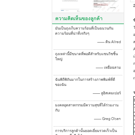
2
ความคิดเห็นของลูกค้า
ข
ว
มันเป็นถุงเก็บความร้อนที่เป็นฉนวนกัน
ความร้อนที่น่าทึ่งจริงๆ
—— ดิน Allred
ส
A
ถุงเหล่านี้มีขนาดที่พอดีสำหรับแซนวิชชิ้น
เ
ใหญ่
ก
—— เหยื่อฉลาม
อ
เ
ฉันพิถีพิถันมากในการสร้างภาพพิมพ์ที่ดี
ของฉัน
ร
—— ลูอิสเคมเปอร์
มงคลอุตสาหกรรมมีความสุขที่ได้ร่วมงาน
กับ
—— Greg Olsen
การบริการลูกค้านั้นยอดเยี่ยมรวดเร็วเป็น