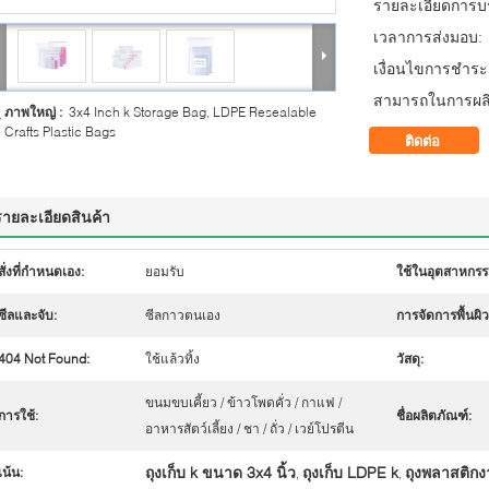
รายละเอียดการบร
เวลาการส่งมอบ:
เงื่อนไขการชำระเ
สามารถในการผลิ
ภาพใหญ่ :
3x4 Inch k Storage Bag, LDPE Resealable
Crafts Plastic Bags
ติดต่อ
รายละเอียดสินค้า
สั่งที่กำหนดเอง:
ยอมรับ
ใช้ในอุตสาหกรร
ซีลและจับ:
ซีลกาวตนเอง
การจัดการพื้นผิว
404 Not Found:
ใช้แล้วทิ้ง
วัสดุ:
ขนมขบเคี้ยว / ข้าวโพดคั่ว / กาแฟ /
การใช้:
ชื่อผลิตภัณฑ์:
อาหารสัตว์เลี้ยง / ชา / ถั่ว / เวย์โปรตีน
ถุงเก็บ k ขนาด 3x4 นิ้ว
ถุงเก็บ LDPE k
ถุงพลาสติกง
เน้น:
,
,