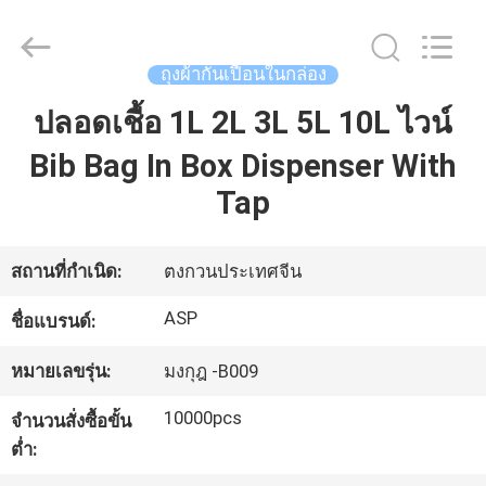
Dongguan
Auspicious
Industrial
Co.,
Ltd.
ถุงผ้ากันเปื้อนในกล่อง
All
Rights
Reserved.
ปลอดเชื้อ 1L 2L 3L 5L 10L ไวน์
บ้าน
Developed
by
ECER
Bib Bag In Box Dispenser With
Tap
สินค้า
สถานที่กำเนิด:
ตงกวนประเทศจีน
แสดง
ASP
ชื่อแบรนด์:
VR
หมายเลขรุ่น:
มงกุฎ -B009
เกี่ยว
10000pcs
จำนวนสั่งซื้อขั้น
กับ
ต่ำ: