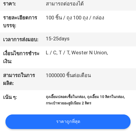
เรา
ราคา:
สามารถต่อรองได้
รายละเอียดการ
100 ชิ้น / ถุง 100 ถุง / กล่อง
บรรจุ:
ทัวร์
15-25days
เวลาการส่งมอบ:
โรงงาน
L / C, T / T, Wester N Union,
เงื่อนไขการชำระ
เงิน:
ควบคุม
สามารถในการ
1000000 ชิ้นต่อเดือน
คุณภาพ
ผลิต:
,
,
เน้น ๆ:
ถุงเอี๊ยมปลอดเชื้อในกล่อง
ถุงเอี๊ยม 10 ลิตรในกล่อง
แผนผัง
กระเป๋าพวยอะลูมิเนียม 2 ลิตร
เว็บไซต์
ราคาถูกที่สุด