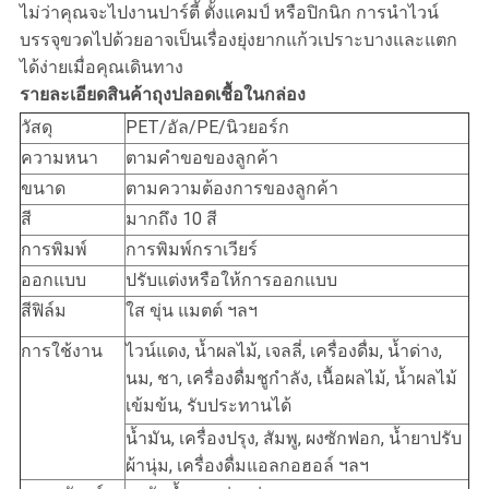
ไม่ว่าคุณจะไปงานปาร์ตี้ ตั้งแคมป์ หรือปิกนิก การนำไวน์
บรรจุขวดไปด้วยอาจเป็นเรื่องยุ่งยากแก้วเปราะบางและแตก
ได้ง่ายเมื่อคุณเดินทาง
รายละเอียดสินค้าถุงปลอดเชื้อในกล่อง
วัสดุ
PET/อัล/PE/นิวยอร์ก
ความหนา
ตามคำขอของลูกค้า
ขนาด
ตามความต้องการของลูกค้า
สี
มากถึง 10 สี
การพิมพ์
การพิมพ์กราเวียร์
ออกแบบ
ปรับแต่งหรือให้การออกแบบ
สีฟิล์ม
ใส ขุ่น แมตต์ ฯลฯ
การใช้งาน
ไวน์แดง, น้ำผลไม้, เจลลี่, เครื่องดื่ม, น้ำด่าง,
นม, ชา, เครื่องดื่มชูกำลัง, เนื้อผลไม้, น้ำผลไม้
เข้มข้น, รับประทานได้
น้ำมัน, เครื่องปรุง, สัมพู, ผงซักฟอก, น้ำยาปรับ
ผ้านุ่ม, เครื่องดื่มแอลกอฮอล์ ฯลฯ