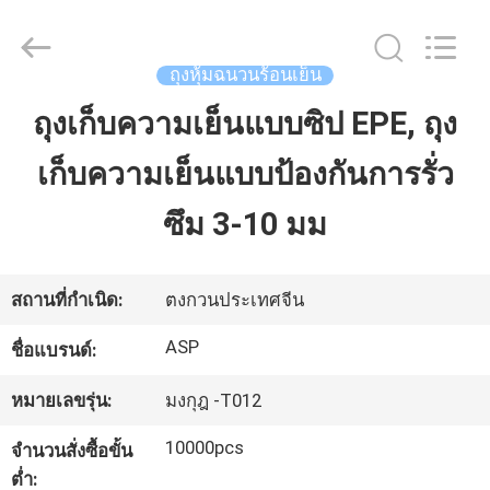
Dongguan
Auspicious
Industrial
Co.,
Ltd.
ถุงหุ้มฉนวนร้อนเย็น
All
Rights
Reserved.
ถุงเก็บความเย็นแบบซิป EPE, ถุง
บ้าน
Developed
by
ECER
เก็บความเย็นแบบป้องกันการรั่ว
สินค้า
ซึม 3-10 มม
แสดง
สถานที่กำเนิด:
ตงกวนประเทศจีน
VR
ASP
ชื่อแบรนด์:
หมายเลขรุ่น:
มงกุฎ -T012
เกี่ยว
10000pcs
จำนวนสั่งซื้อขั้น
กับ
ต่ำ: