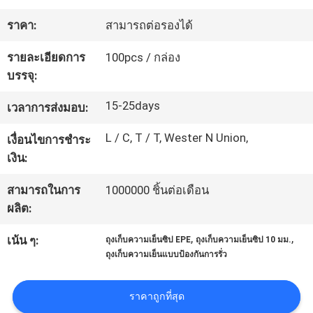
เรา
ราคา:
สามารถต่อรองได้
รายละเอียดการ
100pcs / กล่อง
ทัวร์
บรรจุ:
โรงงาน
15-25days
เวลาการส่งมอบ:
L / C, T / T, Wester N Union,
เงื่อนไขการชำระ
ควบคุม
เงิน:
คุณภาพ
สามารถในการ
1000000 ชิ้นต่อเดือน
ผลิต:
แผนผัง
,
,
เน้น ๆ:
ถุงเก็บความเย็นซิป EPE
ถุงเก็บความเย็นซิป 10 มม.
ถุงเก็บความเย็นแบบป้องกันการรั่ว
เว็บไซต์
ราคาถูกที่สุด