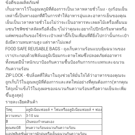
ข้อดีของผลิตภัณฑ์
เก็บอาหารไว้ในอุณหภูมิที่ต้องการเป็นเวลาหลายชั่วโมง - ถุงร้อนเย็น
เหล่านี้เป็นทางออกที่ดีในการทำให้อาหารอุ่นและอาหารเย็นของคุณ
เย็นเป็นเวลาหลายชั่วโมงไม่ว่าจะเป็นอาหารทะเลผลไม้เครื่องดื่มนม
แซนวิชพิซซ่าสลัดหรือสิ่งอื่น ๆไม่ว่าคุณจะอยากไปปิกนิกริมหาดหรือ
แค่พกของกินของใช้กระเป๋าเหล่านี้ก็เป็นเพื่อนที่ดียิ่งไปกว่านั้นกระเป๋า
ยังมีความทนทานสูง แต่ราคาไม่แพง!
FOOD SAFE REUSABLE BAGS - ถุงเก็บความร้อนแบบหุ้มฉนวนของ
เราประกอบด้วยฟิล์มอลูมิเนียมกระดาษโฟมซึ่งปลอดภัยต่ออาหาร
ทั้งหมดมีน้ำหนักเบาป้องกันความชื้นป้องกันการกระแทกและฉนวน
กันความร้อน
ZIP LOCK - ซิปล็อคที่ให้มาในถุงช่วยให้มั่นใจได้ว่าอาหารของคุณจะ
ถูกเก็บไว้ในอุณหภูมิที่ต้องการและสดใหม่อย่างที่คุณต้องการ(หากคุณ
ใส่ถุงน้ำแข็งไว้ในถุงผลของฉนวนกันความร้อนหรือความเย็นจะเพิ่ม
ขึ้นสูงสุด)
รายละเอียดสินค้า
วัสดุ
อลูมิเนียมฟอยล์ + โฟมหรืออลูมิเนียมฟอยล์ + ฟอง
ความหนา
3-10 มม
สี
เงินทองกำหนดเอง
คุณสมบัติ
ทนความร้อนฉนวนกันความร้อน
แอปพลิเคชัน
อาหารผักอุ่นหรือเย็นฉนวนกันความร้อน