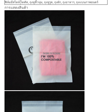
ฟิล์มมีสไตล์
ไดคัท, ถุงหูหิ้วนุ่ม, ถุงหูรูด, ถุงผัก, ถุงอาหาร, ถุงแบนภาพยนตร์
การแสดงสินค้า