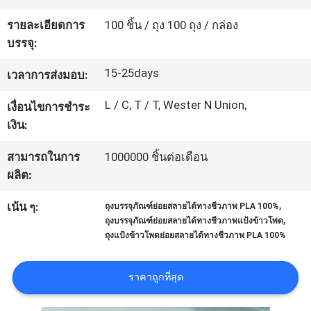
เรา
รายละเอียดการ
100 ชิ้น / ถุง 100 ถุง / กล่อง
บรรจุ:
ทัวร์
15-25days
เวลาการส่งมอบ:
โรงงาน
L / C, T / T, Wester N Union,
เงื่อนไขการชำระ
เงิน:
ควบคุม
สามารถในการ
1000000 ชิ้นต่อเดือน
ผลิต:
คุณภาพ
,
เน้น ๆ:
ถุงบรรจุภัณฑ์ย่อยสลายได้ทางชีวภาพ PLA 100%
,
ถุงบรรจุภัณฑ์ย่อยสลายได้ทางชีวภาพแป้งข้าวโพด
แผนผัง
ถุงแป้งข้าวโพดย่อยสลายได้ทางชีวภาพ PLA 100%
เว็บไซต์
ราคาถูกที่สุด