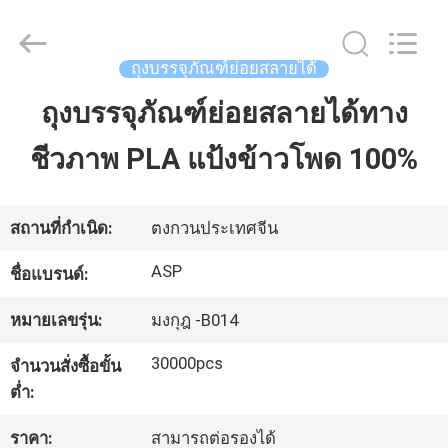
2021
-
2026
Dongguan
Auspicious
ถุงบรรจุภัณฑ์ย่อยสลายได้
Industrial
Co.,
Ltd.
ถุงบรรจุภัณฑ์ย่อยสลายได้ทาง
บ้าน
All
Rights
Reserved.
ชีวภาพ PLA แป้งข้าวโพด 100%
Developed
by
สินค้า
ECER
สถานที่กำเนิด:
ตงกวนประเทศจีน
แสดง
ASP
ชื่อแบรนด์:
VR
หมายเลขรุ่น:
มงกุฎ -B014
30000pcs
จำนวนสั่งซื้อขั้น
เกี่ยว
ต่ำ:
กับ
ราคา:
สามารถต่อรองได้