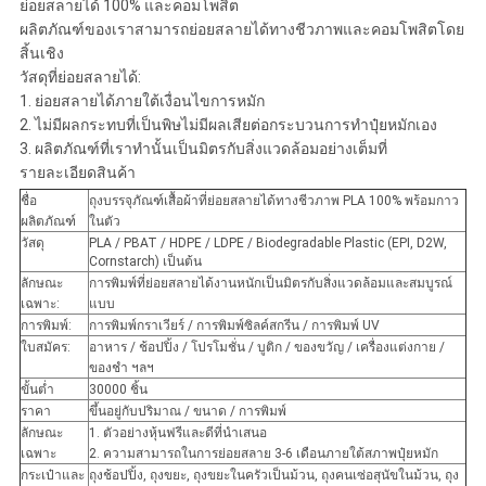
ย่อยสลายได้ 100% และคอมโพสิต
ผลิตภัณฑ์ของเราสามารถย่อยสลายได้ทางชีวภาพและคอมโพสิตโดย
สิ้นเชิง
วัสดุที่ย่อยสลายได้:
1. ย่อยสลายได้ภายใต้เงื่อนไขการหมัก
2. ไม่มีผลกระทบที่เป็นพิษไม่มีผลเสียต่อกระบวนการทำปุ๋ยหมักเอง
3. ผลิตภัณฑ์ที่เราทำนั้นเป็นมิตรกับสิ่งแวดล้อมอย่างเต็มที่
รายละเอียดสินค้า
ชื่อ
ถุงบรรจุภัณฑ์เสื้อผ้าที่ย่อยสลายได้ทางชีวภาพ PLA 100% พร้อมกาว
ผลิตภัณฑ์
ในตัว
วัสดุ
PLA / PBAT / HDPE / LDPE / Biodegradable Plastic (EPI, D2W,
Cornstarch) เป็นต้น
ลักษณะ
การพิมพ์ที่ย่อยสลายได้งานหนักเป็นมิตรกับสิ่งแวดล้อมและสมบูรณ์
เฉพาะ:
แบบ
การพิมพ์:
การพิมพ์กราเวียร์ / การพิมพ์ซิลค์สกรีน / การพิมพ์ UV
ใบสมัคร:
อาหาร / ช้อปปิ้ง / โปรโมชั่น / บูติก / ของขวัญ / เครื่องแต่งกาย /
ของชำ ฯลฯ
ขั้นต่ำ
30000 ชิ้น
ราคา
ขึ้นอยู่กับปริมาณ / ขนาด / การพิมพ์
ลักษณะ
1. ตัวอย่างหุ้นฟรีและดีที่นำเสนอ
เฉพาะ
2. ความสามารถในการย่อยสลาย 3-6 เดือนภายใต้สภาพปุ๋ยหมัก
กระเป๋าและ
ถุงช้อปปิ้ง, ถุงขยะ, ถุงขยะในครัวเป็นม้วน, ถุงคนเซ่อสุนัขในม้วน, ถุง